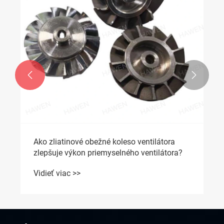


Ktoré kryty motora poskytujú najlepšiu
ochranu a výkon pre priemyselné aplikácie?
Vidieť viac >>