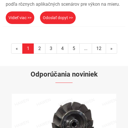
podľa rôznych aplikačných scenárov pre výkon na mieru.
Vidieť viac >>
Odoslať dopyt >>
«
1
2
3
4
5
...
12
»
Odporúčania noviniek