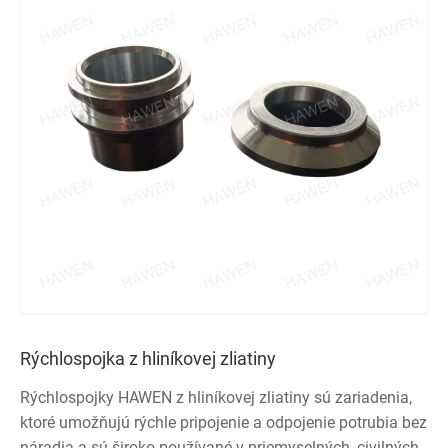
Rýchlospojka z hliníkovej zliatiny
Rýchlospojky HAWEN z hliníkovej zliatiny sú zariadenia,
ktoré umožňujú rýchle pripojenie a odpojenie potrubia bez
náradia a sú široko používané v priemyselných, civilných