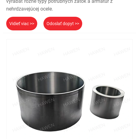
vyrábať rôzne typy potrubných zátok a armatúr z
nehrdzavejúcej ocele.
Vidieť viac >>
Odoslať dopyt >>